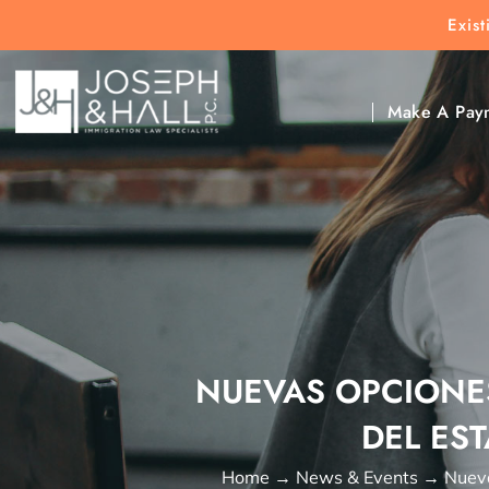
Exis
New Clients:
(303) 297-9171
Exis
Clic
Make A Pay
NUEVAS OPCIONE
DEL ES
Home
→
News & Events
→
Nueva