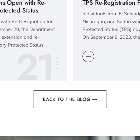
s Open with Re-
TPS Re-Registration 
otected Status
Individuals from El Salvado
with Re-Designation for
Nicaragua, and Sudan who
ember 20, the Department
Protected Status (TPS) now
 extension and re-
On September 8, 2023, th
21
ary Protected Status…
S
E
P
BACK TO THE BLOG