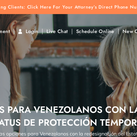
ting Clients:
ting Clients: Click Here For Your Attorney’s Direct Phone N
k To Find Direct Contact
ment
Login
Live Chat
Schedule Online
New C
S PARA VENEZOLANOS CON L
TATUS DE PROTECCIÓN TEMPORA
s opciones para Venezolanos con la redesignación del Esta