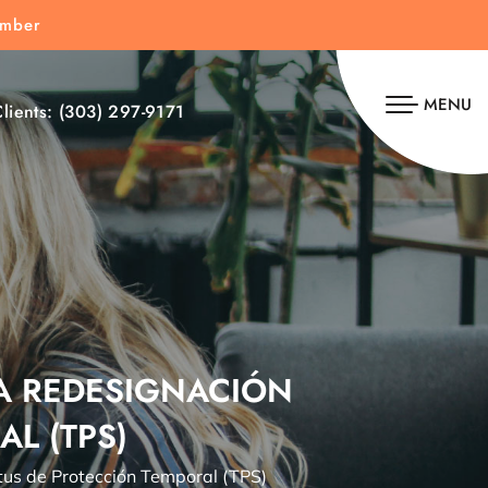
umber
MENU
lients:
(303) 297-9171
A REDESIGNACIÓN
L (TPS)
tus de Protección Temporal (TPS)