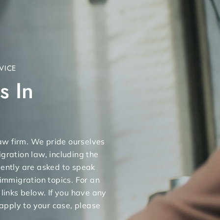
VICE
s In
 law firm. We pride ourselves
gration law, including the
uently are asked to speak
 immigration topics. For an
 links below. If you have any
apply to your case, please