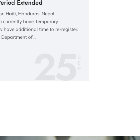
Period Extended
r, Haiti, Honduras, Nepal,
 currently have Temporary
 have additional time to re-register.
e Department of…
25
S
E
P